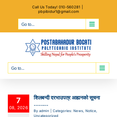
Skip
Call Us Today! 010-560281
|
to
pbpibidur1@gmail.com
content
Go to...
Go to...
शिलबन्दी दरभाउपत्र आह्यनको सूचना
7
………
08, 2026
By
admin
|
Categories:
News
,
Notice
,
Uncategorized